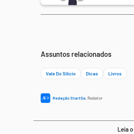
Assuntos relacionados
Vale Do Silício
Dicas
Livros
Redação StartSe
,
Redator
Leia o