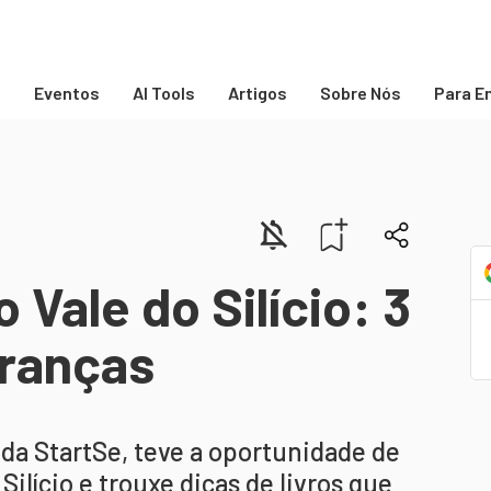
s
Eventos
AI Tools
Artigos
Sobre Nós
Para E
 Vale do Silício: 3
eranças
da StartSe, teve a oportunidade de
ilício e trouxe dicas de livros que