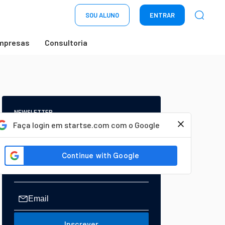
SOU ALUNO
ENTRAR
mpresas
Consultoria
NEWSLETTER
Start Seu dia:
Faça login em startse.com com o Google
A Newsletter do AGORA!
Inscrever