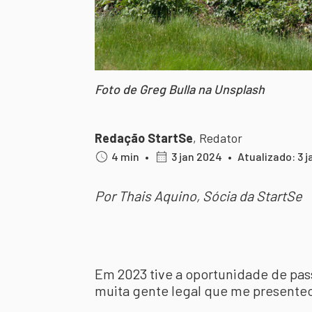
Foto de Greg Bulla na Unsplash
Redação StartSe
,
Redator
4 min
•
3 jan 2024
•
Atualizado: 3 
Por Thais Aquino, Sócia da StartSe
Em 2023 tive a oportunidade de pa
muita gente legal que me presenteo