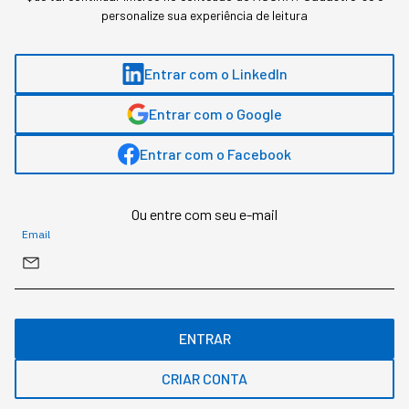
personalize sua experiência de leitura
Entrar com o LinkedIn
Entrar com o Google
Entrar com o Facebook
Robô humanoide (foto: reprodução site unitree)
Ou entre com seu e-mail
Email
Redação StartSe
,
Redator
•
•
10 min
4 ago 2026
Atualizado: 4 ago 2026
NEWSLETTER
ENTRAR
Start Seu dia:
CRIAR CONTA
A Newsletter do AGORA!