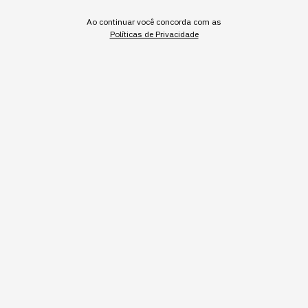
Ao continuar você concorda com as
Políticas de Privacidade
Inscrever
Os robôs, que antes só existiam em linha de montagem
automotiva, agora aparecem em centros de
distribuição, em operações de varejo e processos
industriais de empresas que nunca se viram como
"fabricantes de robô".
DA FÁBRICA PARA O CENTRO DE DISTRIBUIÇÃO E A
OPERAÇÃO TRADICIONAL