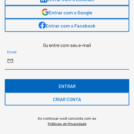
Entrar com o Google
Entrar com o Facebook
O que diferencia um chatbot de um agente autônomo, na
prática
Ou entre com seu e-mail
Redação StartSe
,
Redator
Email
•
•
11 min
4 ago 2026
Atualizado: 4 ago 2026
NEWSLETTER
Start Seu dia:
ENTRAR
A Newsletter do AGORA!
CRIAR CONTA
Ao continuar você concorda com as
Políticas de Privacidade