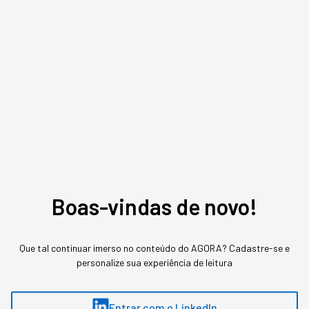
negócio
A confusão na definição custa caro para quem
decide orçamento de IA achando que são a
mesma tecnologia em estágios diferentes de
sofisticação.
Boas-vindas de novo!
Que tal continuar imerso no conteúdo do AGORA? Cadastre-se e
personalize sua experiência de leitura
Entrar com o LinkedIn