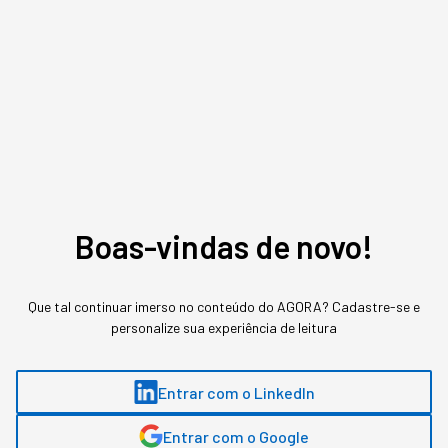
Boas-vindas de novo!
Assuntos relacionados
Que tal continuar imerso no conteúdo do AGORA? Cadastre-se e
Inteligência Artificial
personalize sua experiência de leitura
Entrar com o LinkedIn
Digitaliza.ai conteúdo
,
Soluções para digitalizar
exclusivo
negócios
Entrar com o Google
The best way to discover, compare and choose digital solutions