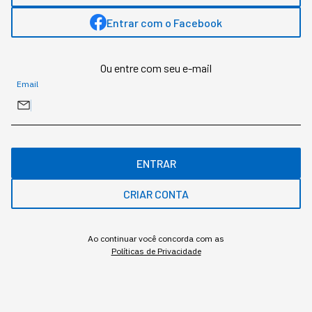
Entrar com o Facebook
MAIS SOBRE O ASSUNTO
Ou entre com seu e-mail
Email
Leia o próximo artigo
TECNOLOGIA
ENTRAR
Chatbot ou Agentes
CRIAR CONTA
Autônomos: qual a diferença
e como aplicar no seu
Ao continuar você concorda com as
Políticas de Privacidade
negócio
A confusão na definição custa caro para quem