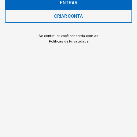
ENTRAR
•
•
10 min
4 ago 2026
Atualizado: 4 ago 2026
CRIAR CONTA
NEWSLETTER
Start Seu dia:
Ao continuar você concorda com as
Políticas de Privacidade
A Newsletter do AGORA!
Inscrever
Os robôs, que antes só existiam em linha de montagem
automotiva, agora aparecem em centros de