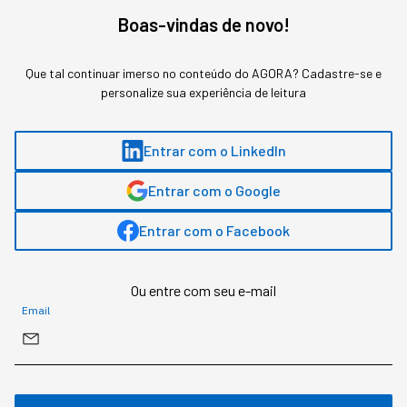
Aos poucos, a presença de robôs está virando o
novo normal dos negócios de alta performance.
Boas-vindas de novo!
Que tal continuar imerso no conteúdo do AGORA? Cadastre-se e
personalize sua experiência de leitura
Entrar com o LinkedIn
Entrar com o Google
Entrar com o Facebook
Ou entre com seu e-mail
Email
Robô humanoide (foto: reprodução site unitree)
Redação StartSe
,
Redator