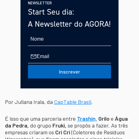
NEWSLETTER
Start Seu dia:
A Newsletter do AGORA!
Inscrever
Por Juliana Irala, da
CapTable Brasil
.
É isso que uma parceria entre
Trashin,
Grilo
e
Água
da Pedra,
do grupo
Fruki,
se propôs a fazer. As três
empresas criaram os
Cri Cri
(Coletores de Resíduos
Itinerantes), que ficam acoplados a cinco triciclos