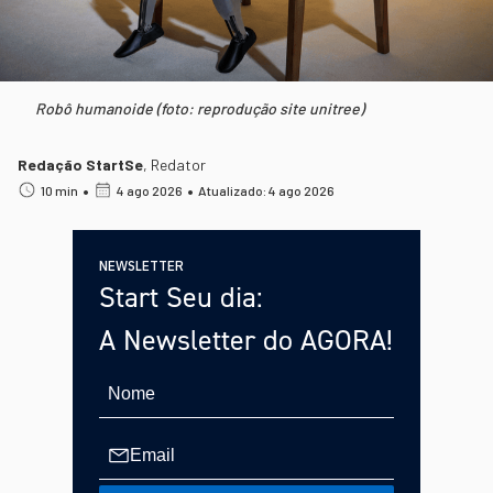
Robô humanoide (foto: reprodução site unitree)
Redação StartSe
,
Redator
•
•
10 min
4 ago 2026
Atualizado: 4 ago 2026
NEWSLETTER
Start Seu dia:
A Newsletter do AGORA!