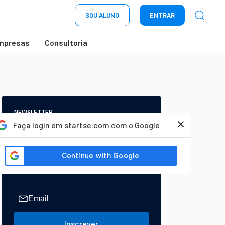
SOU ALUNO
ENTRAR
mpresas
Consultoria
NEWSLETTER
Start Seu dia:
Faça login em startse.com com o Google
A Newsletter do AGORA!
Inscrever