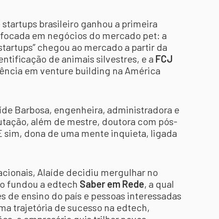
startups brasileiro ganhou a primeira
l focada em negócios do mercado pet: a
e startups” chegou ao mercado a partir da
dentificação de animais silvestres, e a
FCJ
erência em venture building na América
aíde Barbosa, engenheira, administradora e
ação, além de mestre, doutora com pós-
E sim, dona de uma mente inquieta, ligada
acionais, Alaíde decidiu mergulhar no
do fundou a edtech
Saber em Rede
, a qual
s de ensino do país e pessoas interessadas
ma trajetória de sucesso na edtech,