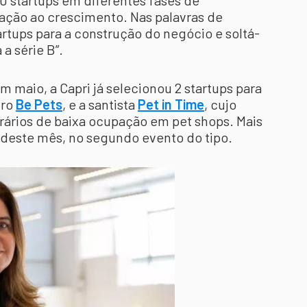
30 startups em diferentes fases de
ação ao crescimento. Nas palavras de
artups para a construção do negócio e soltá-
a série B”.
m maio, a Capri já selecionou 2 startups para
iro
Be Pets
, e a santista
Pet in Time
, cujo
rários de baixa ocupação em pet shops. Mais
 deste mês, no segundo evento do tipo.