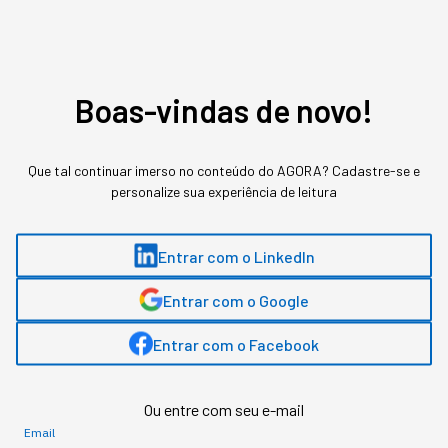
Assuntos relacionados
Criptomoedas
Bitcoin
Boas-vindas de novo!
Tainá Freitas
,
jornalista da StartSe
Que tal continuar imerso no conteúdo do AGORA? Cadastre-se e
Jornalista formada pela Faculdade Cásper Líbero. Apresenta o podcast
personalize sua experiência de leitura
Agora em 10 na StartSe e também atua na área de Comunidades na empresa.
É especialista em inovação, tecnologia e negócios.
Entrar com o LinkedIn
MAIS SOBRE O ASSUNTO
Entrar com o Google
Leia o próximo artigo
Entrar com o Facebook
Ou entre com seu e-mail
INOVAÇÃO
Email