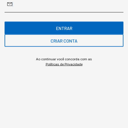
Os robôs, que antes eram só
da fábrica, estão sendo
"promovidos"
ENTRAR
CRIAR CONTA
Aos poucos, a presença de robôs está virando o
novo normal dos negócios de alta performance.
Ao continuar você concorda com as
Políticas de Privacidade