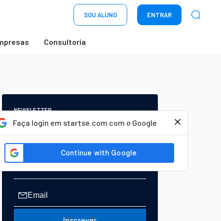
SOU ALUNO
ENTRAR
mpresas
Consultoria
NEWSLETTER
Start Seu dia:
Faça login em startse.com com o Google
A Newsletter do AGORA!
Inscrever