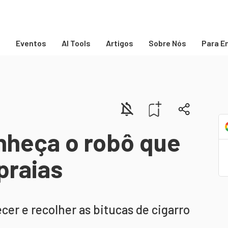
s
Eventos
AI Tools
Artigos
Sobre Nós
Para E
nheça o robô que
praias
er e recolher as bitucas de cigarro