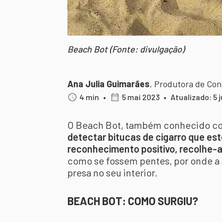
Beach Bot (Fonte: divulgação)
Ana Julia Guimarães
,
Produtora de Co
4 min
•
5 mai 2023
•
Atualizado: 5 
O Beach Bot, também conhecido c
detectar bitucas de cigarro que est
reconhecimento positivo, recolhe-a
como se fossem pentes, por onde a 
presa no seu interior.
BEACH BOT: COMO SURGIU?