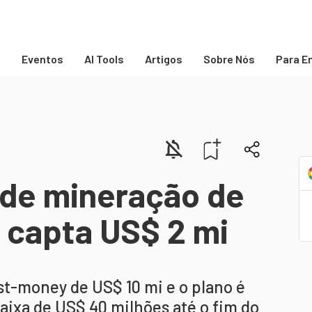
s
Eventos
AI Tools
Artigos
Sobre Nós
Para E
 de mineração de
 capta US$ 2 mi
st-money de US$ 10 mi e o plano é
aixa de US$ 40 milhões até o fim do