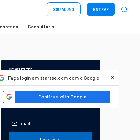
SOU ALUNO
ENTRAR
mpresas
Consultoria
NEWSLETTER
Start Seu dia:
Faça login em startse.com com o Google
A Newsletter do AGORA!
Inscrever