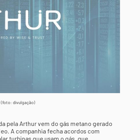
 (foto: divulgação)
ada pela Arthur vem do gás metano gerado
óleo. A companhia fecha acordos com
lar turbinas que usam o gás, que