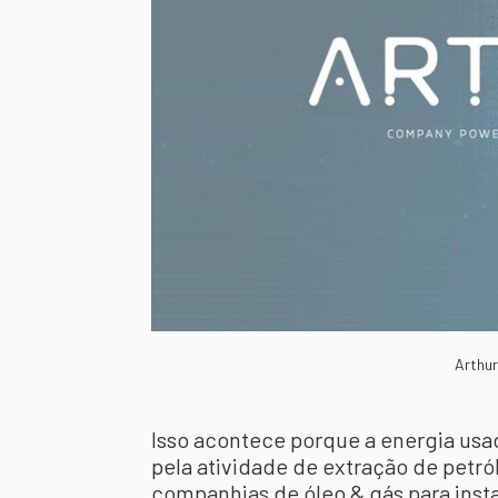
Arthur
Isso acontece porque a energia us
pela atividade de extração de petr
companhias de óleo & gás para insta