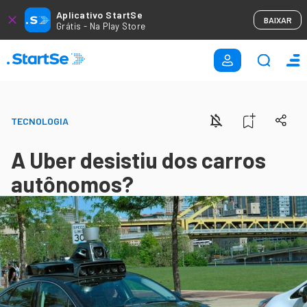
Aplicativo StartSe
BAIXAR
Grátis - Na Play Store
TECNOLOGIA
A Uber desistiu dos carros
autônomos?