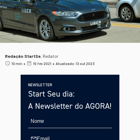
Redação StartSe
,
Redator
•
•
10 min
15 fev 2021
Atualizado: 13 out 2023
NEWSLETTER
Start Seu dia:
A Newsletter do AGORA!