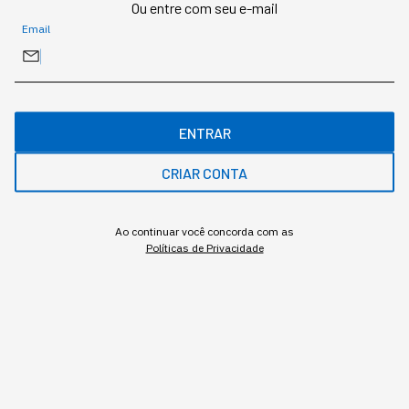
Ou entre com seu e-mail
Redação StartSe
,
Redator
Email
MAIS SOBRE O ASSUNTO
ENTRAR
Leia o próximo artigo
CRIAR CONTA
NEWSLETTER
Ao continuar você concorda com as
Políticas de Privacidade
Newsletter Start Seu Dia:
Rival do ChatGPT
StartSe seu dia: Comece seu dia com as
novidades do AGORA!