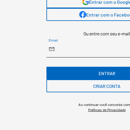
Entrar com o Googl
Entrar com o Facebo
Ou entre com seu e-mail
Devolução de produtos (Fonte: Gett
Email
IMPACTO NEGATIVO PARA OS EMPREENDEDORES
ENTRAR
De acordo com uma pesquisa do American Express, os cu
representam cerca de 11% do faturamento dos produtos
CRIAR CONTA
revelou que um terço dos pequenos negócios lida com pe
dessas devoluções.
Ao continuar você concorda co
Dados mostram claramente como as devoluç
Políticas de Privacidade
os lucros dos empreendedores.