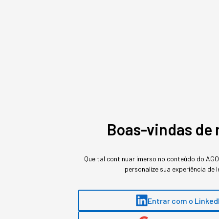
Outro problema é que, muitas vezes, as pessoas podem 
conveniência – e com o novo card, precisarão se esforç
oferecer produtos de qualidade, mas atender às expecta
Boas-vindas de 
Que tal continuar imerso no conteúdo do AG
personalize sua experiência de l
Entrar com o Linked