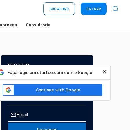
SOU ALUNO
ENTRAR
mpresas
Consultoria
NEWSLETTER
Start Seu dia:
Faça login em startse.com com o Google
A Newsletter do AGORA!
Inscrever