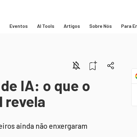
s
Eventos
AI Tools
Artigos
Sobre Nós
Para E
 de IA: o que o
l revela
leiros ainda não enxergaram