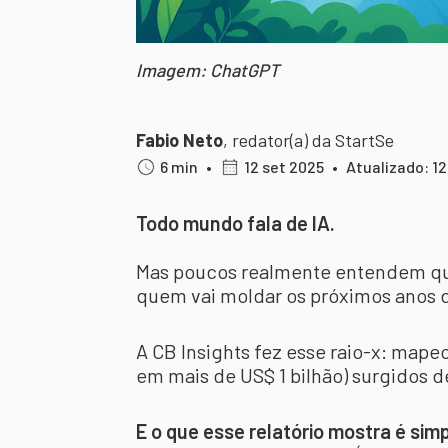
Imagem: ChatGPT
Fabio Neto
,
redator(a) da StartSe
6 min
•
12 set 2025
•
Atualizado: 12
Todo mundo fala de IA.
Mas poucos realmente entendem que
quem vai moldar os próximos anos 
A CB Insights fez esse raio-x: map
em mais de US$ 1 bilhão) surgidos 
E o que esse relatório mostra é sim