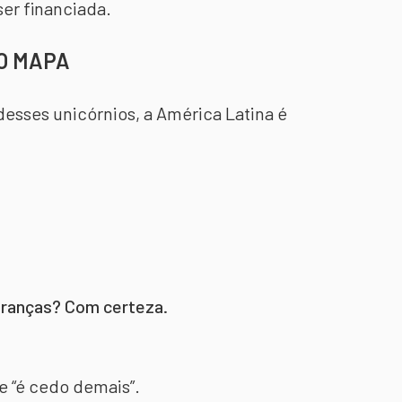
er financiada.
NO MAPA
sses unicórnios, a América Latina é
deranças? Com certeza.
e “é cedo demais”.